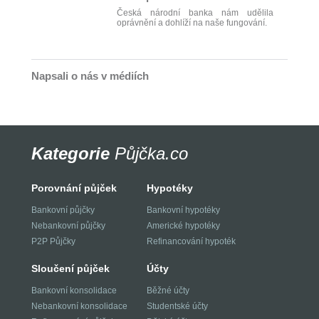
Česká národní banka nám udělila
oprávnění a dohlíží na naše fungování.
Napsali o nás v médiích
Kategorie
Půjčka.co
Porovnání půjček
Hypotéky
Bankovní půjčky
Bankovní hypotéky
Nebankovní půjčky
Americké hypotéky
P2P Půjčky
Refinancování hypoték
Sloučení půjček
Účty
Bankovní konsolidace
Běžné účty
Nebankovní konsolidace
Studentské účty