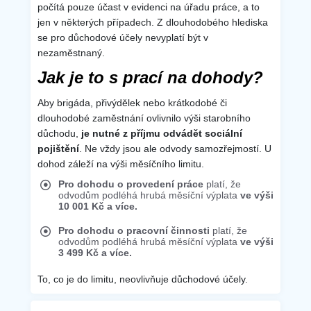
počítá pouze účast v evidenci na úřadu práce, a to
jen v některých případech. Z dlouhodobého hlediska
se pro důchodové účely nevyplatí být v
nezaměstnaný.
Jak je to s prací na dohody?
Aby brigáda, přivýdělek nebo krátkodobé či
dlouhodobé zaměstnání ovlivnilo výši starobního
důchodu,
je nutné z příjmu odvádět sociální
pojištění
. Ne vždy jsou ale odvody samozřejmostí. U
dohod záleží na výši měsíčního limitu.
Pro dohodu o provedení práce
platí, že
odvodům podléhá hrubá měsíční výplata
ve výši
10 001 Kč a více.
Pro dohodu o pracovní činnosti
platí, že
odvodům podléhá hrubá měsíční výplata
ve výši
3 499 Kč a více.
To, co je do limitu, neovlivňuje důchodové účely.