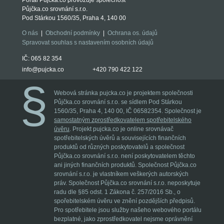
Portál Půjčka.co provozuje společnost
Půjčka.co srovnání s.r.o.
Pod Stárkou 1560/35, Praha 4, 140 00
O nás
|
Obchodní podmínky
|
Ochrana os. údajů
Spravovat souhlas s nastavením osobních údajů
IČ: 065 82 354
info@pujcka.co
+420 790 422 122
Webová stránka pujcka.co je projektem společnosti
Půjčka.co srovnání s.r.o. se sídlem Pod Stárkou
1560/35, Praha 4, 140 00, IČ 06582354. Společnost je
samostatným zprostředkovatelem spotřebitelského
úvěru
. Projekt pujcka.co je online srovnávač
spotřebitelských úvěrů a souvisejících finančních
produktů od různých poskytovatelů a společnost
Půjčka.co srovnání s.r.o. není poskytovatelem těchto
ani jiných finančních produktů. Společnost Půjčka.co
srovnání s.r.o. je vlastníkem veškerých autorských
práv. Společnost Půjčka.co srovnání s.r.o. neposkytuje
radu dle §85 odst. 1 Zákona č. 257/2016 Sb., o
spořebitelském úvěru ve znění pozdějších předpisů.
Pro spotřebitele jsou služby našeho webového portálu
bezplatné, jako zprostředkovatel nejsme oprávnění