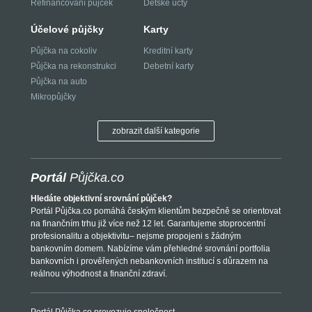
Refinancování půjček
Dětské účty
Účelové půjčky
Karty
Půjčka na cokoliv
Kreditní karty
Půjčka na rekonstrukci
Debetní karty
Půjčka na auto
Mikropůjčky
zobrazit další kategorie
Portál
Půjčka.co
Hledáte objektivní srovnání půjček?
Portál Půjčka.co pomáhá českým klientům bezpečně se orientovat
na finančním trhu již více než 12 let. Garantujeme stoprocentní
profesionalitu a objektivitu– nejsme propojeni s žádným
bankovním domem. Nabízíme vám přehledné srovnání portfolia
bankovních i prověřených nebankovních institucí s důrazem na
reálnou výhodnost a finanční zdraví.