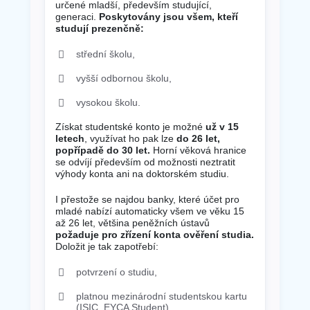
určené mladší, především studující,
generaci.
Poskytovány jsou všem, kteří
studují prezenčně:
střední školu,
vyšší odbornou školu,
vysokou školu.
Získat studentské konto je možné
už v 15
letech
, využívat ho pak lze
do 26 let,
popřípadě do 30 let.
Horní věková hranice
se odvíjí především od možnosti neztratit
výhody konta ani na doktorském studiu.
I přestože se najdou banky, které účet pro
mladé nabízí automaticky všem ve věku 15
až 26 let, většina peněžních ústavů
požaduje pro zřízení konta ověření studia.
Doložit je tak zapotřebí:
potvrzení o studiu,
platnou mezinárodní studentskou kartu
(ISIC, EYCA Student).