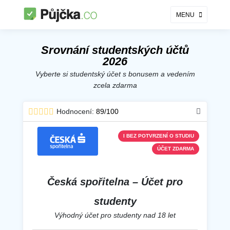
MENU
Studentské účty - srovnání online
Srovnání studentských účtů
2026
Vyberte si studentský účet s bonusem a vedením
zcela zdarma
Hodnocení:
89/100
I BEZ POTVRZENÍ O STUDIU
ÚČET ZDARMA
Česká spořitelna – Účet pro
studenty
Výhodný účet pro studenty nad 18 let