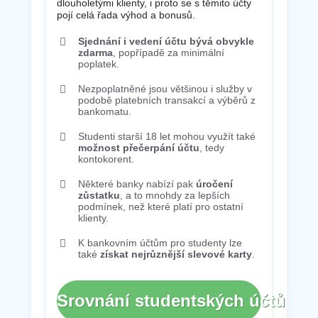
dlouholetými klienty, i proto se s těmito účty
pojí celá řada výhod a bonusů.
Sjednání i vedení účtu bývá obvykle
zdarma
, popřípadě za minimální
poplatek.
Nezpoplatněné jsou většinou i služby v
podobě platebních transakcí a výběrů z
bankomatu.
Studenti starší 18 let mohou využít také
možnost přečerpání účtu
, tedy
kontokorent.
Některé banky nabízí pak
úročení
zůstatku
, a to mnohdy za lepších
podmínek, než které platí pro ostatní
klienty.
K bankovním účtům pro studenty lze
také
získat nejrůznější slevové karty
.
Srovnání studentských účtů