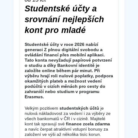
Studentské účty a
srovnání nejlepších
kont pro mladé
Studentské účty v roce 2026 nabízí
generaci Z plnou digitální svobodu a
ovládání financí přes mobilní aplikaci.
Tato konta nevyžadují papírové potvrzení
o studiu a díky Bankovní identitě je
založíte online během pár minut. Při
výběru hrají roli nulové poplatky, podpora
okamžitých plateb a možnost vedení
podúčtů v cizích měnách pro cesty do
zahraničí nebo studium v programu
Erasmus.
Velkým pozitivem
studentských účtů
je
nulová nákladovost za vedení i za výběry ze
všech bankomatů v ČR i v cizině. Majitelé
kont tak spravují své
finance zcela zdarma
a navíc čerpat atraktivní vstupní bonusy za
založení ve výši až několika tisíc korun.