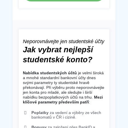
Neporovnávejte jen studentské účty
Jak vybrat nejlepší
studentské konto?
Nabídka studentských účtů
je velmi široká
a mnohé standardní bankovní účty dnes
svými parametry ty studentské hravě
překonávají. Při výběru proto neporovnávejte
jen konta pro mladé, ale sledujte i širší
nabídku bezpoplatkových účtů na trhu.
Mezi
klíčové parametry především patří
:
Poplatky
za vedení a výběry ze všech
bankomatů v ČR i cizině.
Bonusy
za založení přes BankID a