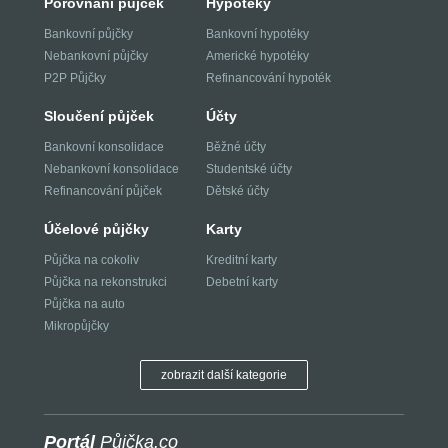
Porovnání půjček
Hypotéky
Bankovní půjčky
Bankovní hypotéky
Nebankovní půjčky
Americké hypotéky
P2P Půjčky
Refinancování hypoték
Sloučení půjček
Účty
Bankovní konsolidace
Běžné účty
Nebankovní konsolidace
Studentské účty
Refinancování půjček
Dětské účty
Účelové půjčky
Karty
Půjčka na cokoliv
Kreditní karty
Půjčka na rekonstrukci
Debetní karty
Půjčka na auto
Mikropůjčky
zobrazit další kategorie
Portál
Půjčka.co