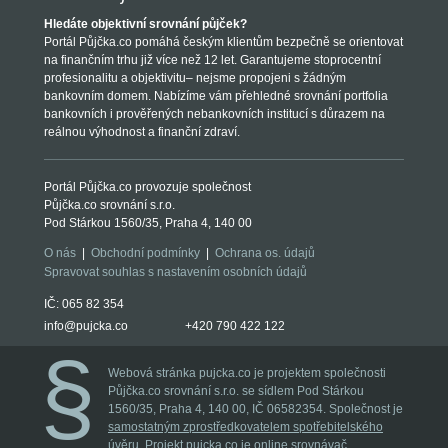
Hledáte objektivní srovnání půjček?
Portál Půjčka.co pomáhá českým klientům bezpečně se orientovat
na finančním trhu již více než 12 let. Garantujeme stoprocentní
profesionalitu a objektivitu– nejsme propojeni s žádným
bankovním domem. Nabízíme vám přehledné srovnání portfolia
bankovních i prověřených nebankovních institucí s důrazem na
reálnou výhodnost a finanční zdraví.
Portál Půjčka.co provozuje společnost
Půjčka.co srovnání s.r.o.
Pod Stárkou 1560/35, Praha 4, 140 00
O nás
|
Obchodní podmínky
|
Ochrana os. údajů
Spravovat souhlas s nastavením osobních údajů
IČ: 065 82 354
info@pujcka.co
+420 790 422 122
Webová stránka pujcka.co je projektem společnosti
Půjčka.co srovnání s.r.o. se sídlem Pod Stárkou
1560/35, Praha 4, 140 00, IČ 06582354. Společnost je
samostatným zprostředkovatelem spotřebitelského
úvěru
. Projekt pujcka.co je online srovnávač