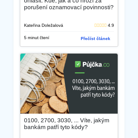
ohlásit. Kde, jak a co hrozí za
porušení oznamovací povinnosti?
Kateřina Doležalová
4.9
5 minut čtení
Přečíst článek
0100, 2700, 3030, ... Víte, jakým
bankám patří tyto kódy?