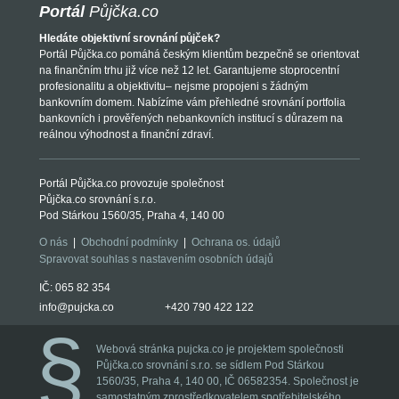
Portál
Půjčka.co
Hledáte objektivní srovnání půjček?
Portál Půjčka.co pomáhá českým klientům bezpečně se orientovat
na finančním trhu již více než 12 let. Garantujeme stoprocentní
profesionalitu a objektivitu– nejsme propojeni s žádným
bankovním domem. Nabízíme vám přehledné srovnání portfolia
bankovních i prověřených nebankovních institucí s důrazem na
reálnou výhodnost a finanční zdraví.
Portál Půjčka.co provozuje společnost
Půjčka.co srovnání s.r.o.
Pod Stárkou 1560/35, Praha 4, 140 00
O nás
|
Obchodní podmínky
|
Ochrana os. údajů
Spravovat souhlas s nastavením osobních údajů
IČ: 065 82 354
info@pujcka.co
+420 790 422 122
Webová stránka pujcka.co je projektem společnosti
Půjčka.co srovnání s.r.o. se sídlem Pod Stárkou
1560/35, Praha 4, 140 00, IČ 06582354. Společnost je
samostatným zprostředkovatelem spotřebitelského