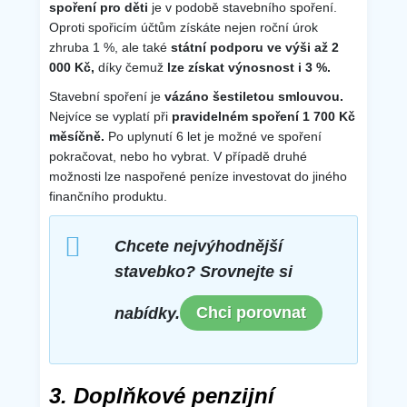
spoření pro děti
je v podobě stavebního spoření.
Oproti spořicím účtům získáte nejen roční úrok
zhruba 1 %, ale také
státní podporu ve výši až 2
000 Kč,
díky čemuž
lze získat výnosnost i 3 %.
Stavební spoření je
vázáno šestiletou smlouvou.
Nejvíce se vyplatí při
pravidelném spoření 1 700 Kč
měsíčně.
Po uplynutí 6 let je možné ve spoření
pokračovat, nebo ho vybrat. V případě druhé
možnosti lze naspořené peníze investovat do jiného
finančního produktu.
Chcete nejvýhodnější
stavebko? Srovnejte si
Chci porovnat
nabídky.
3. Doplňkové penzijní