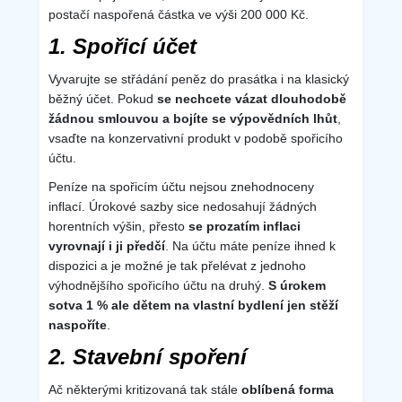
postačí naspořená částka ve výši 200 000 Kč.
1. Spořicí účet
Vyvarujte se střádání peněz do prasátka i na klasický
běžný účet. Pokud
se nechcete vázat dlouhodobě
žádnou smlouvou a bojíte se výpovědních lhůt
,
vsaďte na konzervativní produkt v podobě spořicího
účtu.
Peníze na spořicím účtu nejsou znehodnoceny
inflací. Úrokové sazby sice nedosahují žádných
horentních výšin, přesto
se prozatím inflaci
vyrovnají i ji předčí
. Na účtu máte peníze ihned k
dispozici a je možné je tak přelévat z jednoho
výhodnějšího spořicího účtu na druhý.
S úrokem
sotva 1 % ale dětem na vlastní bydlení jen stěží
naspoříte
.
2. Stavební spoření
Ač některými kritizovaná tak stále
oblíbená forma