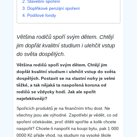
2. Stavební spoření
3. Doplňkové penzijní spoření
4. Podílové fondy
Většina rodičů spoří svým dětem. Chtějí
jim dopřát kvalitní studium i ulehčit vstup
do světa dospělých.
Většina rodičů spoří svým dětem. Chtějí jim
dopřát kvalitní studium i ulehčit vstup do světa
dospělých. Postavit se na vlastní nohy je velmi
těžké, a tak nějaká ta naspořená koruna od
rodičů se vždycky hodí. Jak ale spořit
nejefektivněji?
Spořicích produktů je na finančním trhu dost. Ne
všechny jsou ale výhodné. Zapotřebí je vědět, co od
spoření očekáváte, proč dítěti spoříte a kolik chcete
naspořit? Chcete-li naspořit na koupi bytu, pak 1 000
0000 Kč přijde vhod, na studium na vysoké škole