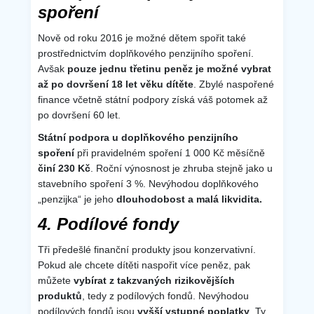
spoření
Nově od roku 2016 je možné dětem spořit také
prostřednictvím doplňkového penzijního spoření.
Avšak
pouze jednu třetinu peněz je možné vybrat
až po dovršení 18 let věku dítěte
. Zbylé naspořené
finance včetně státní podpory získá váš potomek až
po dovršení 60 let.
Státní podpora u doplňkového penzijního
spoření
při pravidelném spoření 1 000 Kč měsíčně
činí 230 Kč
. Roční výnosnost je zhruba stejně jako u
stavebního spoření 3 %. Nevýhodou doplňkového
„penzijka“ je jeho
dlouhodobost a malá likvidita.
4. Podílové fondy
Tři předešlé finanční produkty jsou konzervativní.
Pokud ale chcete dítěti naspořit více peněz, pak
můžete
vybírat z takzvaných rizikovějších
produktů
, tedy z podílových fondů. Nevýhodou
podílových fondů jsou
vyšší vstupné poplatky
. Ty