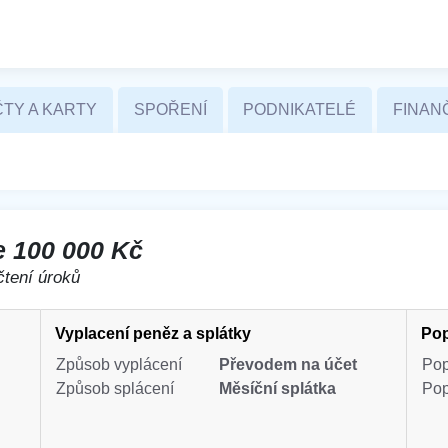
TY A KARTY
SPOŘENÍ
PODNIKATELÉ
FINAN
e 100 000 Kč
čtení úroků
Vyplacení peněz a splátky
Pop
Způsob vyplácení
Převodem na účet
Pop
Způsob splácení
Měsíční splátka
Pop