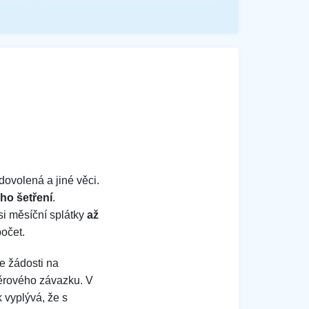
dovolená a jiné věci.
ho šetření
.
si měsíční splátky
až
očet.
e žádosti na
věrového závazku. V
k vyplývá, že s