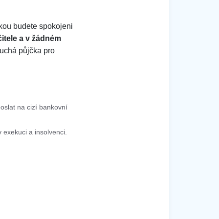
kou budete spokojeni
čitele a v žádném
oduchá půjčka pro
oslat na cizí bankovní
 exekuci a insolvenci.