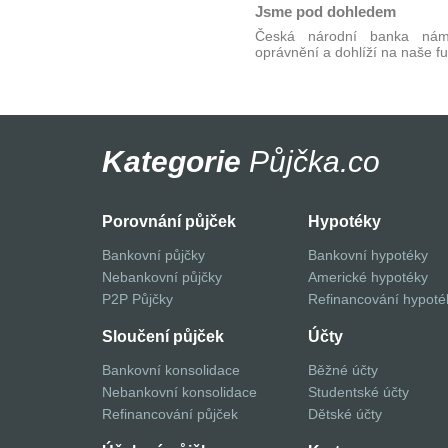
Jsme pod dohledem
Česká národní banka nám 
oprávnění a dohlíží na naše f
Kategorie
Půjčka.co
Porovnání půjček
Hypotéky
Bankovní půjčky
Bankovní hypotéky
Nebankovní půjčky
Americké hypotéky
P2P Půjčky
Refinancování hypoté
Sloučení půjček
Účty
Bankovní konsolidace
Běžné účty
Nebankovní konsolidace
Studentské účty
Refinancování půjček
Dětské účty