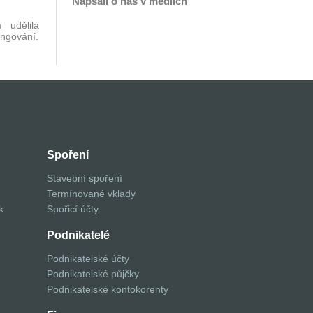
Napsali o nás v médiích
udělila
ungování.
Spoření
Stavební spoření
Termínované vklady
k
Spořicí účty
Podnikatelé
Podnikatelské účty
Podnikatelské půjčky
Podnikatelské kontokorenty