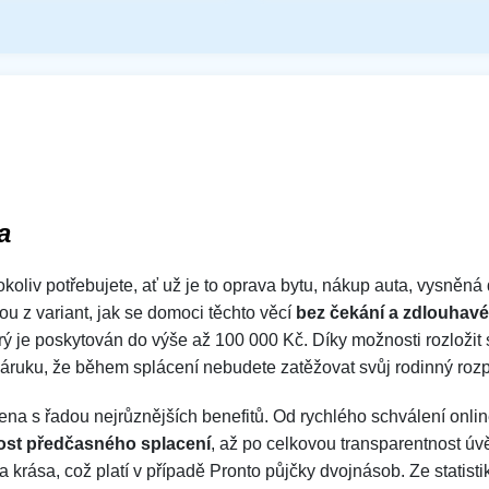
a
okoliv potřebujete, ať už je to oprava bytu, nákup auta, vysněná 
ou z variant, jak se domoci těchto věcí
bez čekání a zdlouhavé
ý je poskytován do výše až 100 000 Kč. Díky možnosti rozložit 
áruku, že během splácení nebudete zatěžovat svůj rodinný rozp
ena s řadou nejrůznějších benefitů. Od rychlého schválení onlin
st předčasného splacení
, až po celkovou transparentnost ú
a krása, což platí v případě Pronto půjčky dvojnásob. Ze statisti