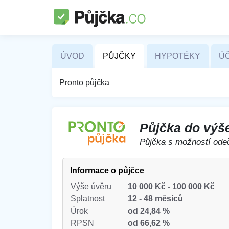
ÚVOD
PŮJČKY
HYPOTÉKY
ÚČ
Pronto půjčka
Půjčka do výš
Půjčka s možností ode
Informace o půjčce
Výše úvěru
10 000 Kč
-
100 000 Kč
Splatnost
12
-
48 měsíců
Úrok
od 24,84 %
RPSN
od 66,62 %