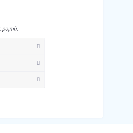
k pojmů
.