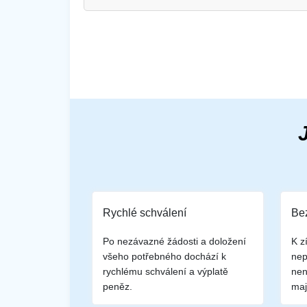
Rychlé schválení
Bez
Po nezávazné žádosti a doložení
K z
všeho potřebného dochází k
nep
rychlému schválení a výplatě
nen
peněz.
maj