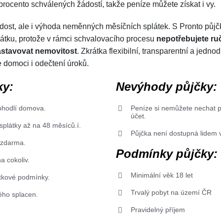
procento schválených žádostí, takže peníze můžete získat i vy.
ost, ale i výhoda neměnných měsíčních splátek. S Pronto půjč
tku, protože v rámci schvalovacího procesu
nepotřebujete ru
astavovat nemovitost
. Zkrátka flexibilní, transparentní a jedn
 domoci i odečtení úroků.
ky:
Nevýhody půjčky:
pohodlí domova.
Peníze si nemůžete nechat p
účet.
plátky až na 48 měsíců.
í.
Půjčka není dostupná lidem v
 zdarma.
Podmínky půjčky:
a cokoliv.
Minimální věk 18 let
átkové podmínky.
Trvalý pobyt na území ČR
ho splacen.
Pravidelný příjem