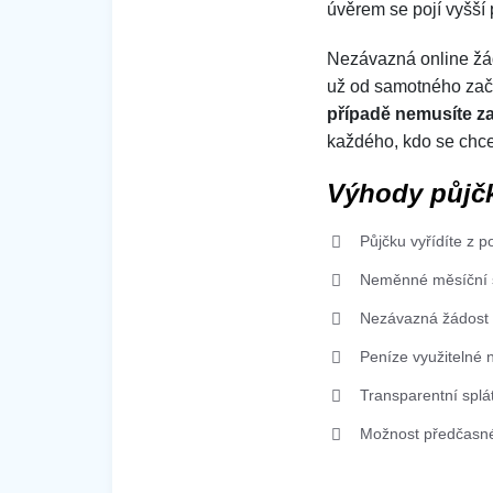
úvěrem se pojí vyšší 
Nezávazná online žád
už od samotného začá
případě nemusíte z
každého, kdo se chce
Výhody půjč
Půjčku vyřídíte z 
Neměnné měsíční s
Nezávazná žádost
Peníze využitelné n
Transparentní spl
Možnost předčasné