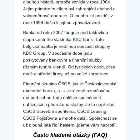
dlouhou historii, protože vznikla v roce 1964.
Jejím primárním cílem byl zahraniční obchod a
volnoměnové operace. O mnoho let později v
roce 1999 došlo k jejímu zprivatizování.
Banka od roku 2007 funguje pod taktovkou
stoprocentního vlastníka KBC Bank. Tato
belgická banka je nedílnou součástí skupiny
KBC Group. V současné době jsou
poskytovány bankovní a finanční služby
různým typům klientů. Od fyzických osob, přes
malé a střední firmy, až po velké korporace.
Finanční skupina ČSOB, jak je Československá
obchodní banka, a. s. zkráceně označována
má pod sebou řadu dalších společností
nabízejících přidružené služby. Je to například
ČSOB Stavební spořitelna, ČSOB Leasing,
ČSOB Pojišťovna a mnohé další. Společnost se
už dlouhá léta řídí heslem „jdeme vám naproti“.
Často kladené otázky (FAQ)