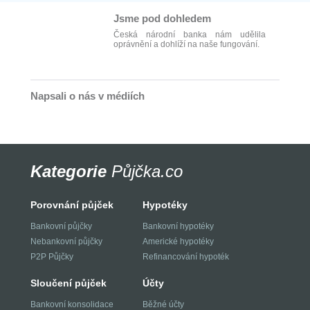
Jsme pod dohledem
Česká národní banka nám udělila
oprávnění a dohlíží na naše fungování.
Napsali o nás v médiích
Kategorie
Půjčka.co
Porovnání půjček
Hypotéky
Bankovní půjčky
Bankovní hypotéky
Nebankovní půjčky
Americké hypotéky
P2P Půjčky
Refinancování hypoték
Sloučení půjček
Účty
Bankovní konsolidace
Běžné účty