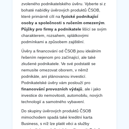
zvoleného podnikatelského úvěru. Vyberte si z
bohaté nabídky úvěrových produktů ČSOB,
které primárně cílí na
fyzické podnikající
osoby a společnosti s ručením omezeným
.
Půjčky pro firmy a podnikatele
lišící se svým
charakterem, rozsahem, splátkovými
podmínkami a způsobem zajištění.
Úvěry a financování od ČSOB jsou ideálním
řešením nejenom pro začínající, ale také
zkušené podnikatele. Ve své podstatě se
nemusíte omezovat oborem, v němž
podnikáte, ani plánovanou investicí.
Podnikatelské úvěry vám poslouží pro
financování provozních výdajů
, ale i jako
investice do nemovitosti, automobilu, nových
technologií a samotného vybavení.
Do skupiny úvěrových produktů ČSOB
mimochodem spadá také kreditní karta
Business, s níž lze platit věci a služby