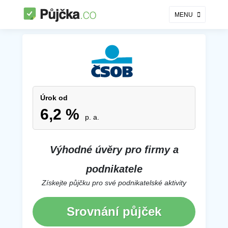
MENU
ČSOB - Úvěry a financování
Úrok od
6,2 %
p. a.
Výhodné úvěry pro firmy a
podnikatele
Získejte půjčku pro své podnikatelské aktivity
Srovnání půjček