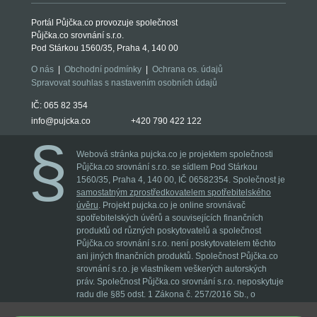
Portál Půjčka.co provozuje společnost
Půjčka.co srovnání s.r.o.
Pod Stárkou 1560/35, Praha 4, 140 00
O nás
|
Obchodní podmínky
|
Ochrana os. údajů
Spravovat souhlas s nastavením osobních údajů
IČ: 065 82 354
info@pujcka.co
+420 790 422 122
Webová stránka pujcka.co je projektem společnosti
Půjčka.co srovnání s.r.o. se sídlem Pod Stárkou
1560/35, Praha 4, 140 00, IČ 06582354. Společnost je
samostatným zprostředkovatelem spotřebitelského
úvěru
. Projekt pujcka.co je online srovnávač
spotřebitelských úvěrů a souvisejících finančních
produktů od různých poskytovatelů a společnost
Půjčka.co srovnání s.r.o. není poskytovatelem těchto
ani jiných finančních produktů. Společnost Půjčka.co
srovnání s.r.o. je vlastníkem veškerých autorských
práv. Společnost Půjčka.co srovnání s.r.o. neposkytuje
radu dle §85 odst. 1 Zákona č. 257/2016 Sb., o
spořebitelském úvěru ve znění pozdějších předpisů.