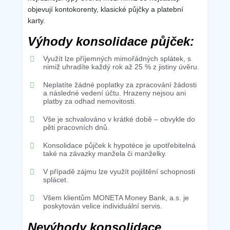
objevují kontokorenty, klasické půjčky a platební
karty.
Výhody konsolidace půjček:
Využít lze příjemných mimořádných splátek, s
nimiž uhradíte každý rok až 25 % z jistiny úvěru.
Neplatíte žádné poplatky za zpracování žádosti
a následné vedení účtu. Hrazeny nejsou ani
platby za odhad nemovitosti.
Vše je schvalováno v krátké době – obvykle do
pěti pracovních dnů.
Konsolidace půjček k hypotéce je upotřebitelná
také na závazky manžela či manželky.
V případě zájmu lze využít pojištění schopnosti
splácet.
Všem klientům MONETA Money Bank, a.s. je
poskytován velice individuální servis.
Nevýhody konsolidace