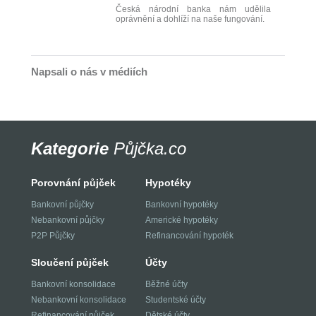
Česká národní banka nám udělila
oprávnění a dohlíží na naše fungování.
Napsali o nás v médiích
Kategorie
Půjčka.co
Porovnání půjček
Hypotéky
Bankovní půjčky
Bankovní hypotéky
Nebankovní půjčky
Americké hypotéky
P2P Půjčky
Refinancování hypoték
Sloučení půjček
Účty
Bankovní konsolidace
Běžné účty
Nebankovní konsolidace
Studentské účty
Refinancování půjček
Dětské účty