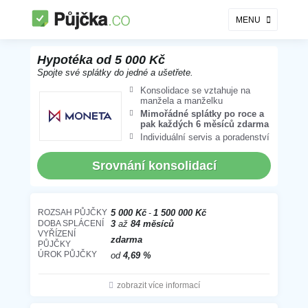
MENU
MONETA - Konsolidace půjček k hypotéce
Hypotéka od 5 000 Kč
Spojte své splátky do jedné a ušetřete.
Konsolidace se vztahuje na
manžela a manželku
Mimořádné splátky po roce a
pak každých 6 měsíců zdarma
Individuální servis a poradenství
Srovnání konsolidací
ROZSAH PŮJČKY
5 000 Kč
1 500 000 Kč
DOBA SPLÁCENÍ
3
až
84 měsíců
VYŘÍZENÍ
zdarma
PŮJČKY
ÚROK PŮJČKY
od
4,69 %
zobrazit více informací