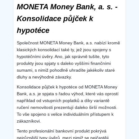
MONETA Money Bank, a. s. -
Konsolidace půjček k
hypotéce
Společnost MONETA Money Bank, a.s. nabízí kromě
klasických konsolidací také ty, jež jsou spojeny s
hypotéčními úvěry. Ano, jak správně tušíte, tyto
produkty jsou spjaty s daleko vyššími finančními
sumami, s nimiž pohodlně uhradíte jakékoliv staré
dluhy a nevýhodné závazky.
Konsolidace půjček k hypotéce od MONETA Money
Bank, a.s. je spjata s řadou výhod, které vás oprostí
například od vstupních poplatků a díky variantě
ručení nemovitosti prezentují daleko širší možnosti.
To vše spojeno s velice individuálním přístupem k
zákazníkovi.
Tento profesionální bankovní produkt pokrývá
nejrůznější typy úvěrů, mezi nimiž se nejčastěji