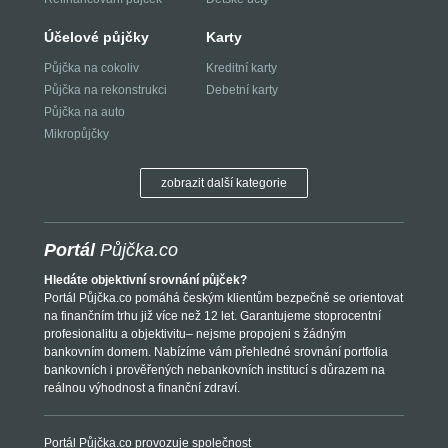
Účelové půjčky
Karty
Půjčka na cokoliv
Kreditní karty
Půjčka na rekonstrukci
Debetní karty
Půjčka na auto
Mikropůjčky
zobrazit další kategorie
Portál
Půjčka.co
Hledáte objektivní srovnání půjček?
Portál Půjčka.co pomáhá českým klientům bezpečně se orientovat
na finančním trhu již více než 12 let. Garantujeme stoprocentní
profesionalitu a objektivitu– nejsme propojeni s žádným
bankovním domem. Nabízíme vám přehledné srovnání portfolia
bankovních i prověřených nebankovních institucí s důrazem na
reálnou výhodnost a finanční zdraví.
Portál Půjčka.co provozuje společnost