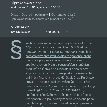
Půjčka.co srovnání s.r.o.
Pod Stárkou 1560/35, Praha 4, 140 00
O nás
|
Obchodní podmínky
|
Ochrana os. údajů
Spravovat souhlas s nastavením osobních údajů
IČ: 065 82 354
info@pujcka.co
+420 790 422 122
Webová stránka pujcka.co je projektem společnosti
Půjčka.co srovnání s.r.o. se sídlem Pod Stárkou
1560/35, Praha 4, 140 00, IČ 06582354. Společnost je
samostatným zprostředkovatelem spotřebitelského
úvěru
. Projekt pujcka.co je online srovnávač
spotřebitelských úvěrů a souvisejících finančních
produktů od různých poskytovatelů a společnost
Půjčka.co srovnání s.r.o. není poskytovatelem těchto
ani jiných finančních produktů. Společnost Půjčka.co
srovnání s.r.o. je vlastníkem veškerých autorských
práv. Společnost Půjčka.co srovnání s.r.o. neposkytuje
radu dle §85 odst. 1 Zákona č. 257/2016 Sb., o
spořebitelském úvěru ve znění pozdějších předpisů.
Pro spotřebitele jsou služby našeho webového portálu
bezplatné, jako zprostředkovatel nejsme oprávnění