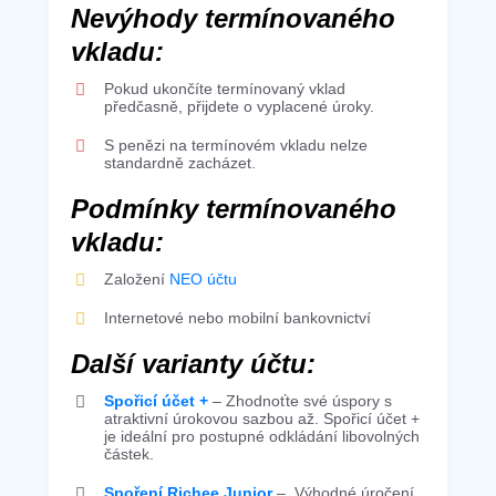
Nevýhody termínovaného
vkladu:
Pokud ukončíte termínovaný vklad
předčasně, přijdete o vyplacené úroky.
S penězi na termínovém vkladu nelze
standardně zacházet.
Podmínky termínovaného
vkladu:
Založení
NEO účtu
Internetové nebo mobilní bankovnictví
Další varianty účtu:
Spořicí účet +
– Zhodnoťte své úspory s
atraktivní úrokovou sazbou až.
Spořicí účet +
je ideální pro postupné odkládání libovolných
částek.
Spoření Richee Junior
– Výhodné úročení,