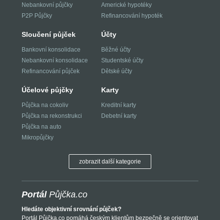
Nebankovní půjčky
Americké hypotéky
P2P Půjčky
Refinancování hypoték
Sloučení půjček
Účty
Bankovní konsolidace
Běžné účty
Nebankovní konsolidace
Studentské účty
Refinancování půjček
Dětské účty
Účelové půjčky
Karty
Půjčka na cokoliv
Kreditní karty
Půjčka na rekonstrukci
Debetní karty
Půjčka na auto
Mikropůjčky
zobrazit další kategorie
Portál
Půjčka.co
Hledáte objektivní srovnání půjček?
Portál Půjčka.co pomáhá českým klientům bezpečně se orientovat