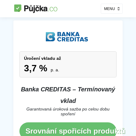
MENU
Banka CREDITAS – Termínovaný vklad
Úročení vkladu až
3,7 %
p. a.
Banka CREDITAS – Termínovaný
vklad
Garantovaná úroková sazba po celou dobu
spoření
Srovnání spořicích produktů