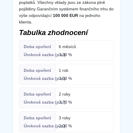
poplatků. Všechny vklady jsou ze zákona plně
pojištěny Garančním systémem finančního trhu do
výše odpovídající
100 000 EUR
na jednoho
klienta.
Tabulka zhodnocení
6 měsíců
3,30 %
1 rok
3,50 %
2 roky
3,70 %
3 roky
2,00 %