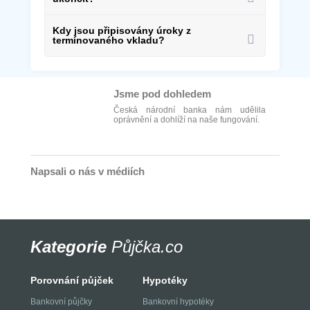
Kdy jsou připisovány úroky z
termínovaného vkladu?
Jsme pod dohledem
Česká národní banka nám udělila
oprávnění a dohlíží na naše fungování.
Napsali o nás v médiích
Kategorie
Půjčka.co
Porovnání půjček
Hypotéky
Bankovní půjčky
Bankovní hypotéky