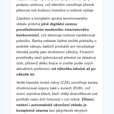
podpisu smlouvy, což klientům umožňuje přesně
plánovat své budoucí investice a rodinné výdaje.
Založení a kompletní správa termínovaného
vkladu probíhá
plně digitální cestou
prostřednictvím moderního internetového
bankovnictví
, což eliminuje nutnost navštěvovat
pobočku. Banka neklade žádné složité překážky v
podobě nákupu dalších produktů ani nevyžaduje
členské podíly jako družstevní záložny. Finanční
prostředky stačí jednorázově převést na vkladový
účet, přičemž délku fixace si zvolíte podle svých
aktuálních preferencí
od několika měsíců až po
několik let
.
Vedle klasické české měny (CZK) umožňuje banka
zhodnocovat úspory také v eurech (EUR), což
ocení zejména klienti, kteří chtějí diverzifikovat své
portfolio nebo drží hotovost v cizí měně.
Zřízení,
vedení i automatické ukončení vkladu je
kompletně zdarma
bez jakýchkoliv skrytých