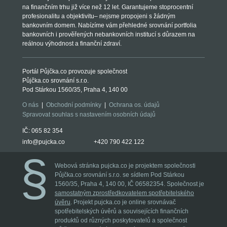
na finančním trhu již více než 12 let. Garantujeme stoprocentní
profesionalitu a objektivitu– nejsme propojeni s žádným
bankovním domem. Nabízíme vám přehledné srovnání portfolia
bankovních i prověřených nebankovních institucí s důrazem na
reálnou výhodnost a finanční zdraví.
Portál Půjčka.co provozuje společnost
Půjčka.co srovnání s.r.o.
Pod Stárkou 1560/35, Praha 4, 140 00
O nás
|
Obchodní podmínky
|
Ochrana os. údajů
Spravovat souhlas s nastavením osobních údajů
IČ: 065 82 354
info@pujcka.co
+420 790 422 122
Webová stránka pujcka.co je projektem společnosti
Půjčka.co srovnání s.r.o. se sídlem Pod Stárkou
1560/35, Praha 4, 140 00, IČ 06582354. Společnost je
samostatným zprostředkovatelem spotřebitelského
úvěru
. Projekt pujcka.co je online srovnávač
spotřebitelských úvěrů a souvisejících finančních
produktů od různých poskytovatelů a společnost