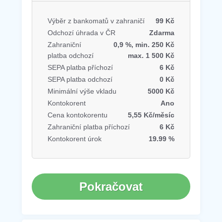
Výběr z bankomatů v zahraničí
99 Kč
Odchozí úhrada v ČR
Zdarma
Zahraniční
0,9 %, min. 250 Kč
platba odchozí
max. 1 500 Kč
SEPA platba příchozí
6 Kč
SEPA platba odchozí
0 Kč
Minimální výše vkladu
5000 Kč
Kontokorent
Ano
Cena kontokorentu
5,55 Kč/měsíc
Zahraniční platba příchozí
6 Kč
Kontokorent úrok
19.99 %
Pokračovat