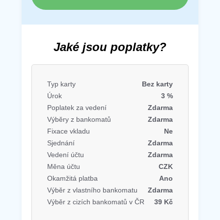
Jaké jsou poplatky?
Typ karty
Bez karty
Úrok
3 %
Poplatek za vedení
Zdarma
Výběry z bankomatů
Zdarma
Fixace vkladu
Ne
Sjednání
Zdarma
Vedení účtu
Zdarma
Měna účtu
CZK
Okamžitá platba
Ano
Výběr z vlastního bankomatu
Zdarma
Výběr z cizích bankomatů v ČR
39 Kč