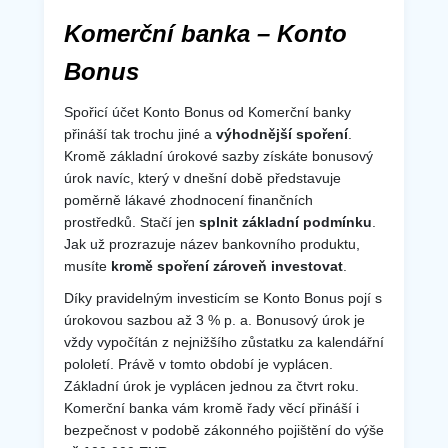
Komerční banka – Konto
Bonus
Spořicí účet Konto Bonus od Komerční banky
přináší tak trochu jiné a
výhodnější spoření
.
Kromě základní úrokové sazby získáte bonusový
úrok navíc, který v dnešní době představuje
poměrně lákavé zhodnocení finančních
prostředků. Stačí jen
splnit základní podmínku
.
Jak už prozrazuje název bankovního produktu,
musíte
kromě spoření zároveň investovat
.
Díky pravidelným investicím se Konto Bonus pojí s
úrokovou sazbou až 3 % p. a. Bonusový úrok je
vždy vypočítán z nejnižšího zůstatku za kalendářní
pololetí. Právě v tomto období je vyplácen.
Základní úrok je vyplácen jednou za čtvrt roku.
Komerční banka vám kromě řady věcí přináší i
bezpečnost v podobě zákonného pojištění do výše