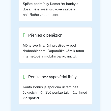
Splňte podmínky Komerční banky a
dosáhněte vyšší úrokové sazbě a
náležitého zhodnocení.
Přehled o penězích
Mějte své finanční prostředky pod
drobnohledem. Dopomůže vám k tomu
internetové a mobilní bankovnictví.
Peníze bez výpovědní lhůty
Konto Bonus je spořicím účtem bez
čekacích lhůt. Své peníze tak máte ihned
k dispozici.