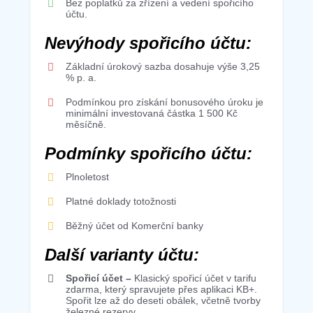
Bez poplatků za zřízení a vedení spořicího
účtu.
Nevýhody spořicího účtu:
Základní úrokový sazba dosahuje výše 3,25
% p. a.
Podmínkou pro získání bonusového úroku je
minimální investovaná částka 1 500 Kč
měsíčně.
Podmínky spořicího účtu:
Plnoletost
Platné doklady totožnosti
Běžný účet od Komerční banky
Další varianty účtu:
Spořicí účet –
Klasický spořicí účet v tarifu
zdarma, který spravujete přes aplikaci KB+.
Spořit lze až do deseti obálek, včetně tvorby
železné rezervy.