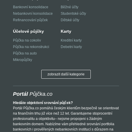
Bankovní konsolidace
Běžné účty
Nebankovní konsolidace
Studentské účty
Refinancování půjček
Dětské účty
Účelové půjčky
Karty
Půjčka na cokoliv
Kreditní karty
Půjčka na rekonstrukci
Debetní karty
Půjčka na auto
Mikropůjčky
zobrazit další kategorie
Portál
Půjčka.co
Hledáte objektivní srovnání půjček?
Portál Půjčka.co pomáhá českým klientům bezpečně se orientovat
na finančním trhu již více než 12 let. Garantujeme stoprocentní
profesionalitu a objektivitu– nejsme propojeni s žádným
bankovním domem. Nabízíme vám přehledné srovnání portfolia
bankovních i prověřených nebankovních institucí s důrazem na