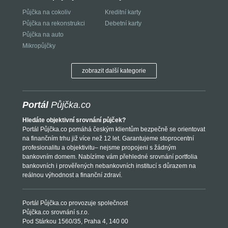
Půjčka na cokoliv
Kreditní karty
Půjčka na rekonstrukci
Debetní karty
Půjčka na auto
Mikropůjčky
zobrazit další kategorie
Portál
Půjčka.co
Hledáte objektivní srovnání půjček?
Portál Půjčka.co pomáhá českým klientům bezpečně se orientovat
na finančním trhu již více než 12 let. Garantujeme stoprocentní
profesionalitu a objektivitu– nejsme propojeni s žádným
bankovním domem. Nabízíme vám přehledné srovnání portfolia
bankovních i prověřených nebankovních institucí s důrazem na
reálnou výhodnost a finanční zdraví.
Portál Půjčka.co provozuje společnost
Půjčka.co srovnání s.r.o.
Pod Stárkou 1560/35, Praha 4, 140 00