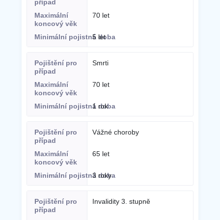
70 let
5 let
Smrti
70 let
1 rok
Vážné choroby
65 let
3 roky
Invalidity 3. stupně