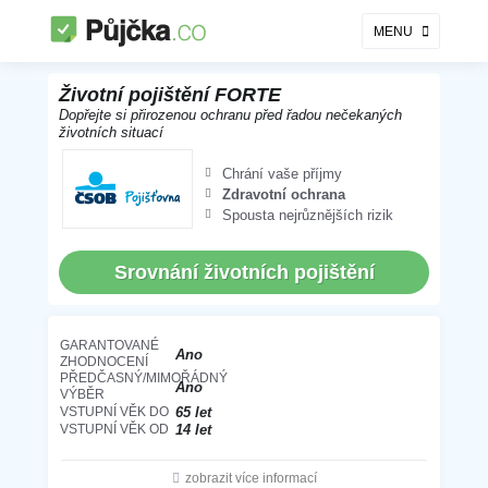
MENU
Investiční životní pojištění FORTE
Životní pojištění FORTE
Dopřejte si přirozenou ochranu před řadou nečekaných
životních situací
Chrání vaše příjmy
Zdravotní ochrana
Spousta nejrůznějších rizik
Srovnání životních pojištění
GARANTOVANÉ
Ano
ZHODNOCENÍ
PŘEDČASNÝ/MIMOŘÁDNÝ
Ano
VÝBĚR
VSTUPNÍ VĚK DO
65 let
VSTUPNÍ VĚK OD
14 let
zobrazit více informací