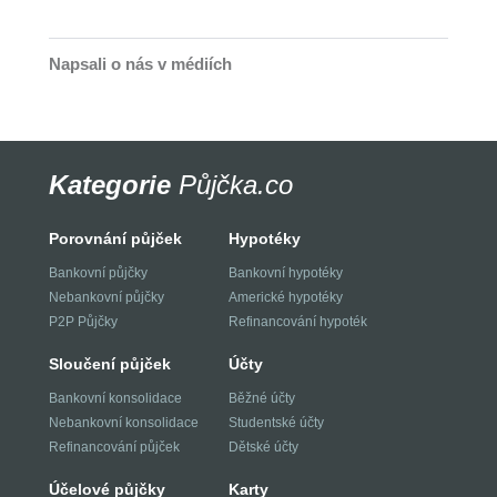
Napsali o nás v médiích
Kategorie
Půjčka.co
Porovnání půjček
Hypotéky
Bankovní půjčky
Bankovní hypotéky
Nebankovní půjčky
Americké hypotéky
P2P Půjčky
Refinancování hypoték
Sloučení půjček
Účty
Bankovní konsolidace
Běžné účty
Nebankovní konsolidace
Studentské účty
Refinancování půjček
Dětské účty
Účelové půjčky
Karty