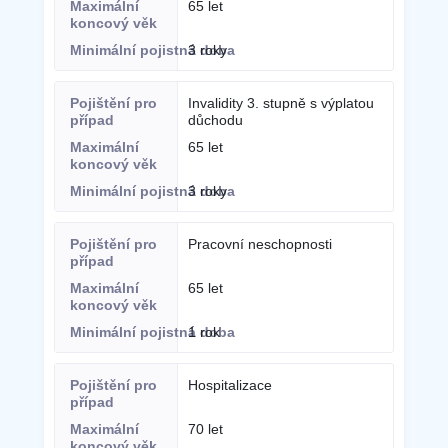
65 let
3 roky
Invalidity 3. stupně s výplatou
důchodu
65 let
3 roky
Pracovní neschopnosti
65 let
1 rok
Hospitalizace
70 let