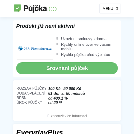
MENU
EverydayPlus
Produkt již není aktivní
Uzavření smlouvy zdarma
Rychlý online úvěr ve vašem
mobilu
Rychlá půjčka před výplatou
Srovnání půjček
ROZSAH PŮJČKY
100 Kč
50 000 Kč
DOBA SPLÁCENÍ
61 dní
až
80 měsíců
RPSN
od
499,1 %
ÚROK PŮJČKY
od
20 %
zobrazit více informací
EverydayPlus