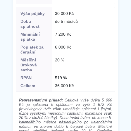
30 000 Kč
do 5 měsíců
7 200 Kč
6 000 Kč
20 %
519 %
36 000 Kč
Reprezentativní příklad:
Celková výše úvěru 5 000
Kč je splácena 5 splátkami ve výši 1 672 Kč
(revolvingový úvěr však umožňuje splácení i jinými,
různě vysokými měsíčními částkami, minimálně však
20 % z dlužné částky). Doba trvání úvěru: do konce 5.
kalendářního měsíce následujícího po kalendářním
měsíci, ve kterém došlo k čerpání úvěru. Měsíční
pevná zápůjční úroková sazba 20 %. Poplatky