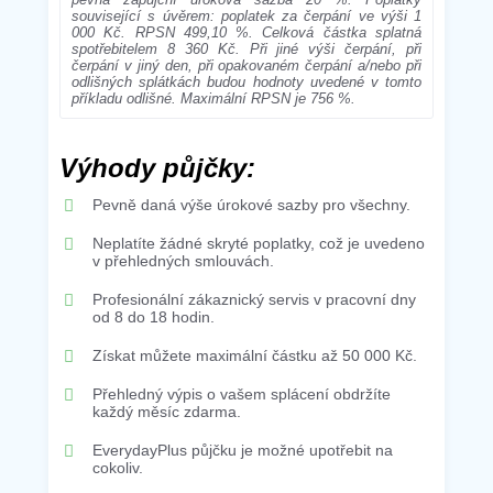
související s úvěrem: poplatek za čerpání ve výši 1
000 Kč. RPSN 499,10 %. Celková částka splatná
spotřebitelem 8 360 Kč. Při jiné výši čerpání, při
čerpání v jiný den, při opakovaném čerpání a/nebo při
odlišných splátkách budou hodnoty uvedené v tomto
příkladu odlišné. Maximální RPSN je 756 %.
Výhody půjčky:
Pevně daná výše úrokové sazby pro všechny.
Neplatíte žádné skryté poplatky, což je uvedeno
v přehledných smlouvách.
Profesionální zákaznický servis v pracovní dny
od 8 do 18 hodin.
Získat můžete maximální částku až 50 000 Kč.
Přehledný výpis o vašem splácení obdržíte
každý měsíc zdarma.
EverydayPlus půjčku je možné upotřebit na
cokoliv.