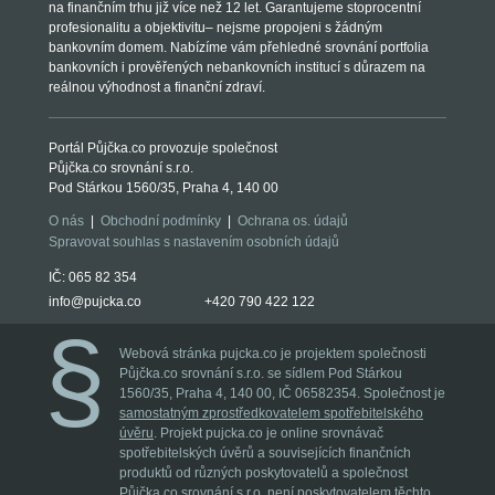
na finančním trhu již více než 12 let. Garantujeme stoprocentní
profesionalitu a objektivitu– nejsme propojeni s žádným
bankovním domem. Nabízíme vám přehledné srovnání portfolia
bankovních i prověřených nebankovních institucí s důrazem na
reálnou výhodnost a finanční zdraví.
Portál Půjčka.co provozuje společnost
Půjčka.co srovnání s.r.o.
Pod Stárkou 1560/35, Praha 4, 140 00
O nás
|
Obchodní podmínky
|
Ochrana os. údajů
Spravovat souhlas s nastavením osobních údajů
IČ: 065 82 354
info@pujcka.co
+420 790 422 122
Webová stránka pujcka.co je projektem společnosti
Půjčka.co srovnání s.r.o. se sídlem Pod Stárkou
1560/35, Praha 4, 140 00, IČ 06582354. Společnost je
samostatným zprostředkovatelem spotřebitelského
úvěru
. Projekt pujcka.co je online srovnávač
spotřebitelských úvěrů a souvisejících finančních
produktů od různých poskytovatelů a společnost
Půjčka.co srovnání s.r.o. není poskytovatelem těchto