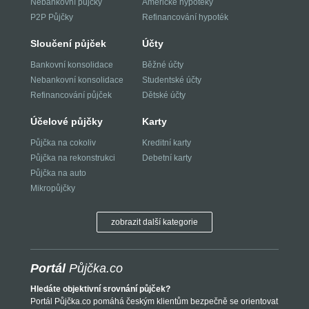
Nebankovní půjčky
Americké hypotéky
P2P Půjčky
Refinancování hypoték
Sloučení půjček
Účty
Bankovní konsolidace
Běžné účty
Nebankovní konsolidace
Studentské účty
Refinancování půjček
Dětské účty
Účelové půjčky
Karty
Půjčka na cokoliv
Kreditní karty
Půjčka na rekonstrukci
Debetní karty
Půjčka na auto
Mikropůjčky
zobrazit další kategorie
Portál
Půjčka.co
Hledáte objektivní srovnání půjček?
Portál Půjčka.co pomáhá českým klientům bezpečně se orientovat