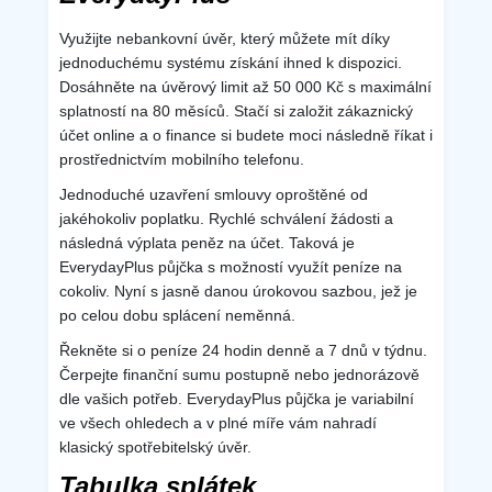
Využijte nebankovní úvěr, který můžete mít díky
jednoduchému systému získání ihned k dispozici.
Dosáhněte na úvěrový limit až 50 000 Kč s maximální
splatností na 80 měsíců. Stačí si založit zákaznický
účet online a o finance si budete moci následně říkat i
prostřednictvím mobilního telefonu.
Jednoduché uzavření smlouvy oproštěné od
jakéhokoliv poplatku. Rychlé schválení žádosti a
následná výplata peněz na účet. Taková je
EverydayPlus půjčka s možností využít peníze na
cokoliv. Nyní s jasně danou úrokovou sazbou, jež je
po celou dobu splácení neměnná.
Řekněte si o peníze 24 hodin denně a 7 dnů v týdnu.
Čerpejte finanční sumu postupně nebo jednorázově
dle vašich potřeb. EverydayPlus půjčka je variabilní
ve všech ohledech a v plné míře vám nahradí
klasický spotřebitelský úvěr.
Tabulka splátek