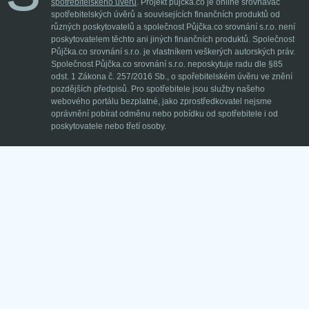
spotřebitelského úvěru
. Projekt pujcka.co je online srovnávač
spotřebitelských úvěrů a souvisejících finančních produktů od
různých poskytovatelů a společnost Půjčka.co srovnání s.r.o. není
poskytovatelem těchto ani jiných finančních produktů. Společnost
Půjčka.co srovnání s.r.o. je vlastníkem veškerých autorských práv.
Společnost Půjčka.co srovnání s.r.o. neposkytuje radu dle §85
odst. 1 Zákona č. 257/2016 Sb., o spořebitelském úvěru ve znění
pozdějších předpisů. Pro spotřebitele jsou služby našeho
webového portálu bezplatné, jako zprostředkovatel nejsme
oprávnění pobírat odměnu nebo pobídku od spotřebitele i od
poskytovatele nebo třetí osoby.