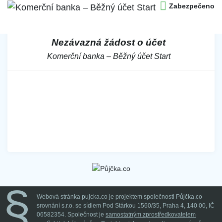
Zabezpečeno
Nezávazná žádost o účet
Komerční banka – Běžný účet Start
Webová stránka pujcka.co je projektem společnosti Půjčka.co
srovnání s.r.o. se sídlem Pod Stárkou 1560/35, Praha 4, 140 00, IČ
06582354. Společnost je
samostatným zprostředkovatelem